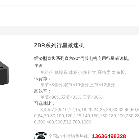
ZBR系列行星减速机
经济型直齿系列直角90°伺服电机专用行星减速机。
优点：
免维护,低噪音,体积小,扭矩大,高精度,寿命长。
低背隙：
单节≤8弧分,双节≤10弧分,三节≤12弧分。
高效率：
单节≧96%,双节≧93%,三节≧90%。
可选速比：
3,4,5,7,8,9,10,12,15,16,20,24,25,28,30,32,40,50,
0,64,70,80,100,120,125,140,150,160,180,200,250,2
0,300,400,500,512,700,1000
13636498328
全国24小时销售热线: